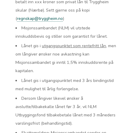
betalt inn xxx kroner som privat lån til Tryggheim
skular (Nærbø). Sett gjerne oss på kopi
(
regnskap@tryggheim.no
)
Misjonssambandet (NLM) vil utstede
innskuddsbevis og stiller som garantist for lånet.
Lånet gis i
utgangspunktet som rentefritt lån
, men
om långiver ønsker noe avkastning kan
Misjonssambandet gi inntil 1,5% innskuddsrente på
kapitalen.
Lånet gis i utgangspunktet med 3 års bindingstid
med mulighet til årlig forlengelse.
Dersom långiver likevel ønsker å
avslutte/tilbakekalle lånet før 3 år, vil NLM
Utbyggingsfond tilbakebetale lånet med 3 måneders
varslingsfrist (behandlingstid).
Skattemelding: Misjonssambandet sender en