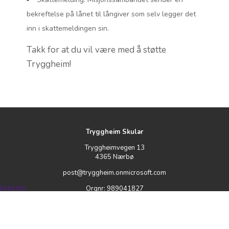
bekreftelse på lånet til långiver som selv legger det
inn i skattemeldingen sin.
Takk for at du vil være med å støtte
Tryggheim!
Tryggheim Skular
Tryggheimvegen 13
4365 Nærbø
post@tryggheim.onmicrosoft.com
Logg inn
Orgnr: 989041827