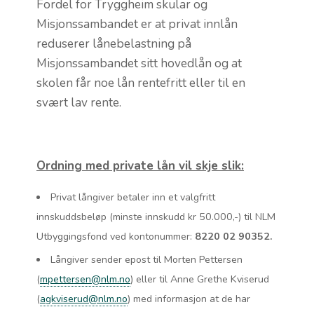
Fordel for Tryggheim skular og
Misjonssambandet er at privat innlån
reduserer lånebelastning på
Misjonssambandet sitt hovedlån og at
skolen får noe lån rentefritt eller til en
svært lav rente.
Ordning med private lån vil skje slik:
Privat långiver betaler inn et valgfritt
innskuddsbeløp (minste innskudd kr 50.000,-) til NLM
Utbyggingsfond ved kontonummer:
8220 02 90352.
Långiver sender epost til Morten Pettersen
(
mpettersen@nlm.no
) eller til Anne Grethe Kviserud
(
agkviserud@nlm.no
) med informasjon at de har