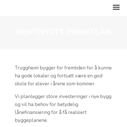
RENTEFRITT PRIVATLÅN
TIL NETTSIDEN
BLI HEIMKJÆR
RENTEFRITT PRIVATLÅN
Tryggheim bygger for fremtiden for å kunne
MIN SIDE
ha gode lokaler og fortsatt være en god
TRYGGHEIMHELSING
skole for elever i årene som kommer.
Vi planlegger store investeringer i nye bygg
og vil ha behov for betydelig
lånefinansiering for å få realisert
byggeplanene.